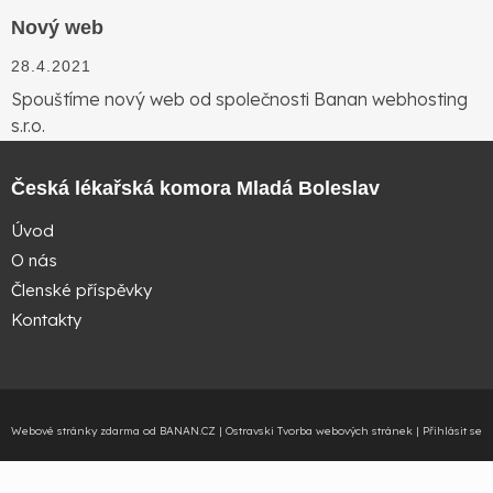
Nový web
28.4.2021
Spouštíme nový web od společnosti Banan webhosting
s.r.o.
Česká lékařská komora Mladá Boleslav
Úvod
O nás
Členské příspěvky
Kontakty
Webové stránky zdarma
od
BANAN.CZ
|
Ostravski Tvorba webových stránek
|
Přihlásit se