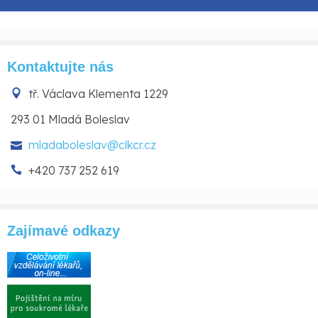
Kontaktujte nás
tř. Václava Klementa 1229

293 01 Mladá Boleslav
mladaboleslav@clkcr.cz

+420 737 252 619

Zajímavé odkazy